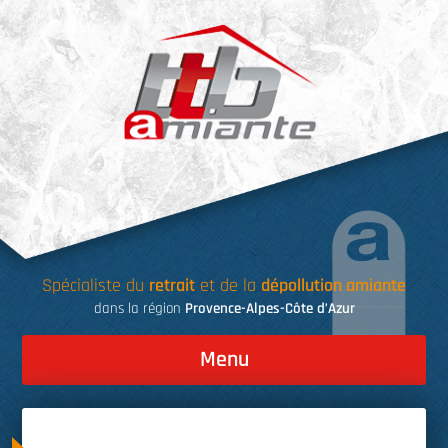
Skip
to
content
Spécialiste du
retrait
et de la
dépollution amiante
dans la région
Provence-Alpes-Côte d’Azur
Menu